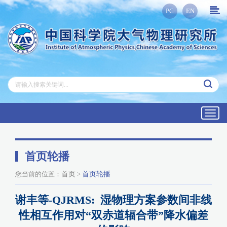
PC
EN
Toggl
navig
首页轮播
您当前的位置：
首页
>
首页轮播
谢丰等-QJRMS: 湿物理方案参数间非线
性相互作用对“双赤道辐合带”降水偏差