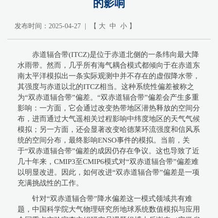
的影响
发布时间：2025-04-27 | 【
大
中
小
】
赤道辐合带(ITCZ)是位于赤道北侧的一条纬向最大降
水雨带。然而，几乎所有海气耦合模式都倾向于在赤道东
南太平洋模拟出一条实际观测中并不存在的虚假降水带，
其强度与赤道以北的ITCZ相当。这种系统性偏差被称之
为“双赤道辐合带”偏差。“双赤道辐合带”偏差会产生多重
影响：一方面，它会通过改变热带地区潜热释放的空间分
布，进而通过大气遥相关过程影响中纬度地区的天气气候
模拟；另一方面，还会显著改变哈德莱环流强度和信风系
统的空间分布，最终影响ENSO事件的模拟。当前，关
于“双赤道辐合带”偏差的成因仍存在争议。这也导致了近
几十年来，CMIP3至CMIP6模式对“双赤道辐合带”偏差难
以明显改进。因此，如何改进“双赤道辐合带”偏差是一项
充满挑战性的工作。
针对“双赤道辐合带”降水偏差这一模式领域共有难
题，中国科学院大气物理研究所地球系统数值模拟与应用