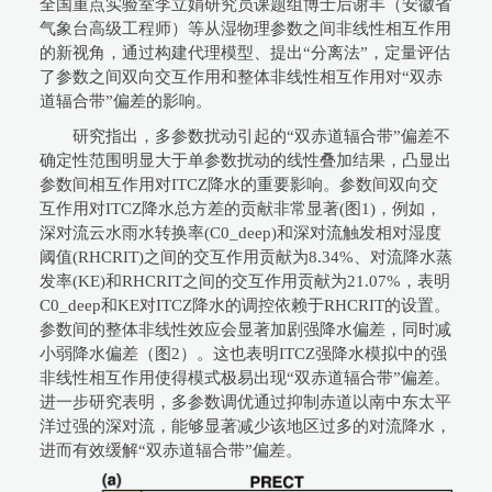
全国重点实验室李立娟研究员课题组博士后谢丰（安徽省
气象台高级工程师）等从湿物理参数之间非线性相互作用
的新视角，通过构建代理模型、提出“分离法”，定量评估
了参数之间双向交互作用和整体非线性相互作用对“双赤
道辐合带”偏差的影响。
研究指出，多参数扰动引起的“双赤道辐合带”偏差不
确定性范围明显大于单参数扰动的线性叠加结果，凸显出
参数间相互作用对ITCZ降水的重要影响。参数间双向交
互作用对ITCZ降水总方差的贡献非常显著(图1)，例如，
深对流云水雨水转换率(C0_deep)和深对流触发相对湿度
阈值(RHCRIT)之间的交互作用贡献为8.34%、对流降水蒸
发率(KE)和RHCRIT之间的交互作用贡献为21.07%，表明
C0_deep和KE对ITCZ降水的调控依赖于RHCRIT的设置。
参数间的整体非线性效应会显著加剧强降水偏差，同时减
小弱降水偏差（图2）。这也表明ITCZ强降水模拟中的强
非线性相互作用使得模式极易出现“双赤道辐合带”偏差。
进一步研究表明，多参数调优通过抑制赤道以南中东太平
洋过强的深对流，能够显著减少该地区过多的对流降水，
进而有效缓解“双赤道辐合带”偏差。