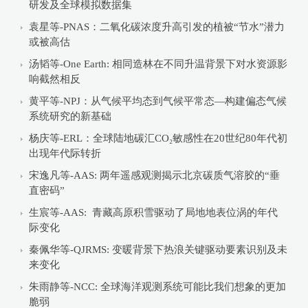
研发及全球模拟数据集
袁星等-PNAS：二氧化碳浓度升高引发的植被“节水”潜力
或被高估
汤韬等-One Earth: 相同造林在不同升温背景下对水资源影
响截然相反
黄平等-NPJ：从气候平均态到气候平常态—构建偏态气候
系统研究的新基础
杨庆等-ERL：全球陆地碳汇CO₂敏感性在20世纪80年代初
出现年代际转折
宋逸凡等-AAS: 两年遥感观测揭示北京碳质气溶胶的“垂
直密码”
生宸等-AAS: 青藏高原积雪驱动了局地地表位涡的年代
际变化
秦佩华等-QJRMS: 变暖背景下热浪关键驱动要素识别及未
来变化
朱雨静等-NCC: 全球海洋观测系统可能比我们想象的更加
脆弱