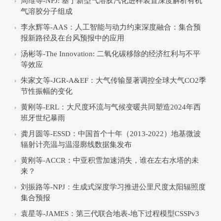
周维等-NPJ: 基于新型气溶胶汽化进样装置深度解析有机
气溶胶分子组成
李永辉等-AAS：人工智能与动力约束深度融合：集合预
报新路径及在台风预报中的应用
汤彬等-The Innovation: 二氧化碳移除的经济红利与不平
等效应
朱家文等-JGR-A&EF：大气传输显著调控全球大气CO2季
节性振幅的变化
黄刚等-ERL：大尺度环流与气候变暖共同塑造2024年西
班牙世纪暴雨
龚月圆等-ESSD：中国首个十年（2013-2022）地基微波
辐射计亮温与温湿廓线数据集发布
黄刚等-ACCR：中亚积雪加速消失，谁在左右水塔的未
来？
刘振路等-NPJ：生成式深度学习推进公里尺度太阳辐照度
集合预报
袁星等-JAMES：第三代联合地表-地下过程模型CSSPv3