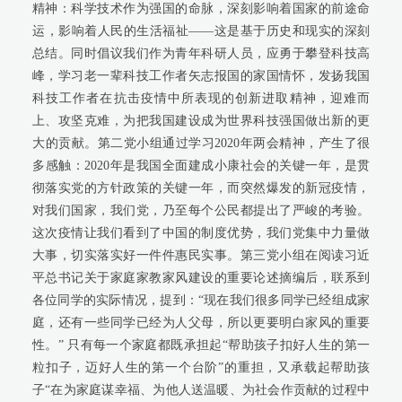
精神：科学技术作为强国的命脉，深刻影响着国家的前途命
运，影响着人民的生活福祉——这是基于历史和现实的深刻
总结。同时倡议我们作为青年科研人员，应勇于攀登科技高
峰，学习老一辈科技工作者矢志报国的家国情怀，发扬我国
科技工作者在抗击疫情中所表现的创新进取精神，迎难而
上、攻坚克难，为把我国建设成为世界科技强国做出新的更
大的贡献。第二党小组通过学习
2020
年两会精神，产生了很
多感触：
2020
年是我国全面建成小康社会的关键一年，是贯
彻落实党的方针政策的关键一年，而突然爆发的新冠疫情，
对我们国家，我们党，乃至每个公民都提出了严峻的考验。
这次疫情让我们看到了中国的制度优势，我们党集中力量做
大事，切实落实好一件件惠民实事。第三党小组在阅读习近
平总书记关于家庭家教家风建设的重要论述摘编后，联系到
各位同学的实际情况，提到：“现在我们很多同学已经组成家
庭，还有一些同学已经为人父母，所以更要明白家风的重要
性。”
只有每一个家庭都既承担起“帮助孩子扣好人生的第一
粒扣子，迈好人生的第一个台阶”的重担，又承载起帮助孩
子“在为家庭谋幸福、为他人送温暖、为社会作贡献的过程中