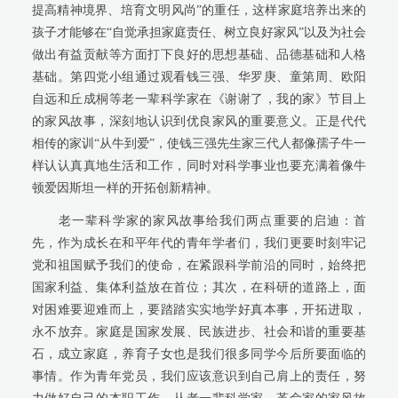
提高精神境界、培育文明风尚”的重任，这样家庭培养出来的
孩子才能够在“自觉承担家庭责任、树立良好家风”以及为社会
做出有益贡献等方面打下良好的思想基础、品德基础和人格
基础。第四党小组通过观看钱三强、华罗庚、童第周、欧阳
自远和丘成桐等老一辈科学家在《谢谢了，我的家》节目上
的家风故事，深刻地认识到优良家风的重要意义。正是代代
相传的家训“从牛到爱”，使钱三强先生家三代人都像孺子牛一
样认认真真地生活和工作，同时对科学事业也要充满着像牛
顿爱因斯坦一样的开拓创新精神。
老一辈科学家的家风故事给我们两点重要的启迪：首
先，作为成长在和平年代的青年学者们，我们更要时刻牢记
党和祖国赋予我们的使命，在紧跟科学前沿的同时，始终把
国家利益、集体利益放在首位；其次，在科研的道路上，面
对困难要迎难而上，要踏踏实实地学好真本事，开拓进取，
永不放弃。家庭是国家发展、民族进步、社会和谐的重要基
石，成立家庭，养育子女也是我们很多同学今后所要面临的
事情。作为青年党员，我们应该意识到自己肩上的责任，努