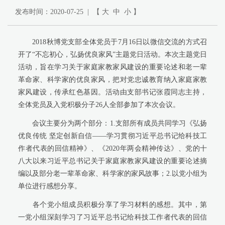
发布时间：2020-07-25 | 【
大
中
小
】
2018
秋博党支部全体党员于
7
月
16
日以微信交流的方式召
开了“不忘初心，弘扬优良家风”主题党日活动。本次主题党日
活动，旨在学习关于家庭家教家风建设的重要论述和老一辈
革命家、科学家的优良家风，把对党忠诚教育纳入家庭家教
家风建设，传承红色基因。活动由支部书记张霞同志主持，
全体党员及入党积极分子
26
人全部参加了本次会议。
会议主要分为两个部分：
1.
支部所有成员共同学习《弘扬
优良传统
坚定创新自信——学习贯彻习近平总书记给科技工
作者代表的回信精神》、《
2020
年两会精神传达》、党的十
八大以来习近平总书记关于家庭家教家风建设的重要论述摘
编以及部分老一辈革命家、科学家的家风故事；
2.
以党小组为
单位进行感想分享。
各个党小组成员积极分享了学习材料的感想。其中，第
一党小组深刻学习了习近平总书记给科技工作者代表的回信