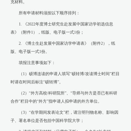
充材料。
所有申请材料须按以下顺序排列：
1.
《
2022
年度博士研究生赴发展中国家访学初选信息
表》（附件
1
），纸版、电子版一式
1
份；
2.
《博士生赴发展中国家访学申请表》（附件
2
），纸
版、电子版一式
1
份。
填报注意事项如下：
（
1
）硕博连读的申请人填写
“
硕转博
/
攻读博士时间
”
栏目
时请在时间后标注
“
硕转博
”
。
（
2
）
“
外方高校
/
科研院所
”
、
“
导师与外方是否已有科研
合作
”
栏目中的
“
外方
”
指申请人拟申请的外方单位。
（
3
）
“
在学期间发表论文
”
栏，请注明刊物名称、影响因
子、署名单位是否包括中国科学院大学；