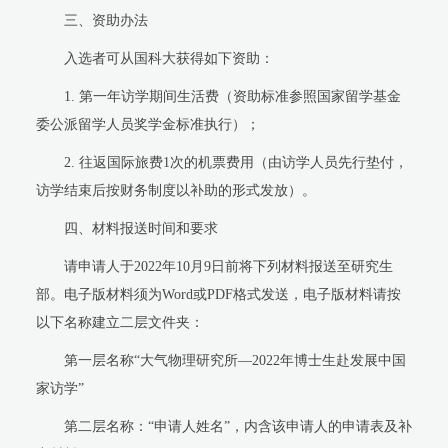
三、资助办法
入选者可从国科大获得如下资助：
1.
第一年访学期间生活费（资助标准参照国家留学基金
委公派留学人员奖学金标准执行）；
2.
往返国际旅费
1
次的机票费用（由访学人员先行垫付，
访学结束后按财务制度以补助的形式发放）。
四、材料报送时间和要求
请申请人于
2022
年
10
月
9
日前将下列材料报送至研究生
部。电子版材料须为
Word
或
PDF
格式发送，电子版材料请按
以下名称建立二层文件夹：
第一层名称“大气物理研究所—
2022
年博士生赴发展中国
家访学
”
第二层名称：“申请人姓名”，内含该申请人的申请表及补