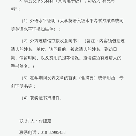
3.
请提交下列材料（只需电子版），命名为
“
补充材
料
”
：
（
1
）外语水平证明（大学英语六级水平考试成绩单或同
等英语水平证书扫描件）；
（
2
）外方邀请信或接收意向书； （备注：内容须包括邀
请人的姓名、单位、访问目的、被邀请人的姓名、到访日
期、停留时间、以及费用负担等情况。邀请信须有邀请人的
手书签名。）
（
3
）在学期间发表文章的首页（含摘要）或录用函、专
利证明书等；
（
4
）获奖证书扫描件。
联 系 人：付建建
联系电话：
010-82995438