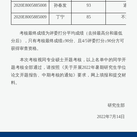
2020E8005885008
孙春发
93
通过
2020E8005885009
丁宁
85
不通过
考核最终
成绩为评委打分
平均成绩（去掉最高分和最低
分后），只有考核最终成绩≥
90
分、且
4/5
评委打分≥
90
分方可
获得审查资格。
本次考核视同专业硕士开题考核，以上名单中的同学开
题考核全部通过，请按照《关于开展
2022
年暑期研究生学位
论文开题报告、中期考核的通知》要求，网上填报和提交材
料。
研究生部
2022
年
7
月
14
日