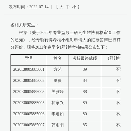
发布时间：2022-07-14 | 【
大
中
小
】
各相关研究生：
根据《关于
2022
年专业型硕士研究生转博资格审查工作
的通知》，经专硕转博考核小组对申请人的汇报答辩进行打
分评价，现将
2022
年春季专硕转博考核结果公布如下：
学号
姓名
考核最终成绩
硕转博考核
2020E8005885001
方艺
89
不通过
2020E8005885002
董薇
84
不通过
2020E8005885003
关雅婷
88
不通过
2020E8005885005
韩家兴
89
不通过
2020E8005885006
李迅如
80
不通过
2020E8005885007
韩雨阳
85
不通过