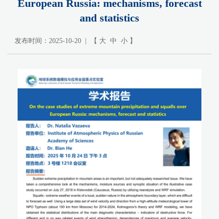
European Russia: mechanisms, forecast
and statistics
发布时间：2025-10-20 | 【
大
中
小
】