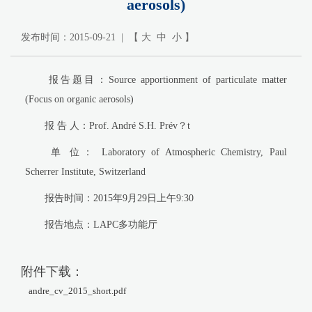
aerosols)
发布时间：2015-09-21 | 【
大
中
小
】
报告题目：Source apportionment of particulate matter
(Focus on organic aerosols)
报 告 人：Prof. André S.H.
Prév？t
单 位： Laboratory of Atmospheric Chemistry, Paul
Scherrer Institute, Switzerland
报告时间：2015年9月29日上午9:30
报告地点：LAPC多功能厅
附件下载：
andre_cv_2015_short.pdf