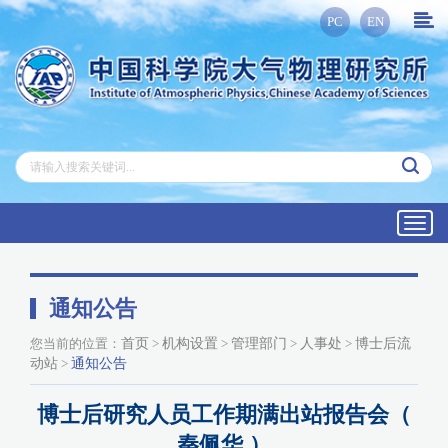
PC
EN
Toggl
navig
通知公告
您当前的位置：
首页
>
机构设置
>
管理部门
>
人事处
>
博士后流
动站
>
通知公告
博士后研究人员工作期满出站报告会（
秦佩华 ）