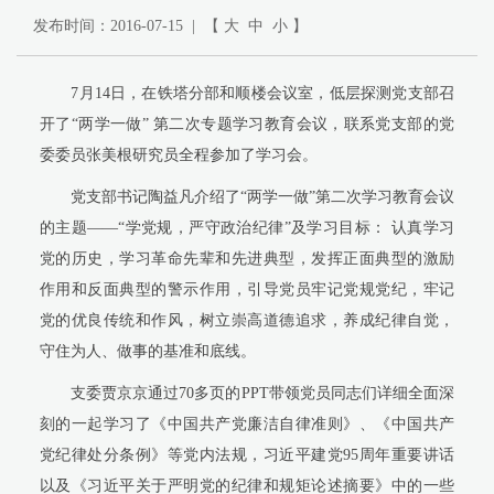
发布时间：2016-07-15 | 【
大
中
小
】
7月14日，在铁塔分部和顺楼会议室，低层探测党支部召
开了“两学一做” 第二次专题学习教育会议，联系党支部的党
委委员张美根研究员全程参加了学习会。
党支部书记陶益凡介绍了“两学一做”第二次学习教育会议
的主题——“学党规，严守政治纪律”及学习目标： 认真学习
党的历史，学习革命先辈和先进典型，发挥正面典型的激励
作用和反面典型的警示作用，引导党员牢记党规党纪，牢记
党的优良传统和作风，树立崇高道德追求，养成纪律自觉，
守住为人、做事的基准和底线。
支委贾京京通过70多页的PPT带领党员同志们详细全面深
刻的一起学习了《中国共产党廉洁自律准则》、《中国共产
党纪律处分条例》等党内法规，习近平建党95周年重要讲话
以及《习近平关于严明党的纪律和规矩论述摘要》中的一些